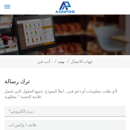
Select Language
▼
/
بيت
/
جهات الاتصال
أنت في :
ترك رسالة
لأي طلب معلومات أو دعم فني ، املأ النموذج. جميع الحقول التي تحمل
علامة النجمة * مطلوبة.