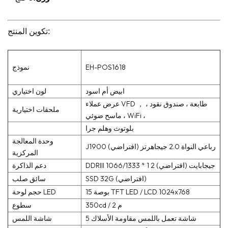
تكوين المنتج:
EH-POS1618
نموذج
ابيض أم اسود
لون اختياري
عرض عملاء VFD ， طابعة ، صندوق نقود ،
ملحقات اختيارية
ماسح ضوئي ، WiFi ،
بلوتوث وهلم جرا
وحدة المعالجة
J1900 رباعي النواة 2.0 جيجاهرتز (افتراضي)
المركزية
DDRIII 1066/1333 * 1 2 جيجابايت (افتراضي)
دعم الذاكرة
SSD 32G (افتراضي)
سائق صلب
15 بوصة TFT LED / LCD 1024x768
حجم لوحة LED
350cd / م 2
سطوع
5 شاشة تعمل باللمس مقاومة الأسلاك
شاشة اللمس