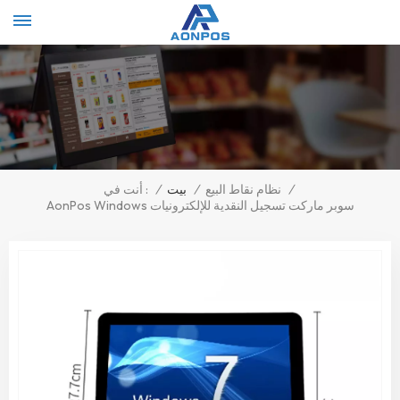
Select Language
▼
/
نظام نقاط البيع
/
بيت
/
أنت في :
AonPos Windows سوبر ماركت تسجيل النقدية للإلكترونيات