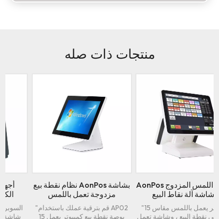
منتجات ذات صله
AonPos الجملة ويندوز شاشة
نوافذ AonPos الرقمية الكل في
تعمل باللمس Pos الطرفية
مكان واحد
"تعزيز الكفاءة وتحسين التجربة -
أحدث نقطة بيع للإلكترونيات التي
آلات دفع الكل في واحد عالية الأداء
تعمل بنظام Windows بدون إطار ،