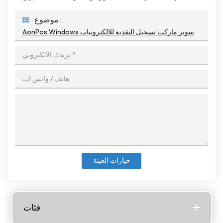
موضوع :
AonPos Windows سوبر ماركت تسجيل النقدية للإلكترونيات
خيارات العينة
فئات