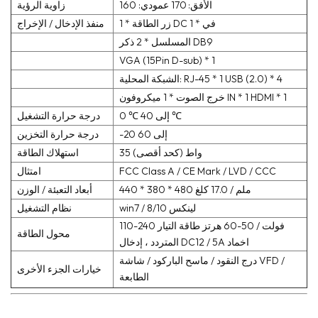
الأفق: 170 عمودي: 160
زاوية الرؤية
DC في * 1
1 * زر الطاقة
منفذ الإدخال / الإخراج
ذكر DB9
المسلسل * 2
VGA (15Pin D-sub) * 1
USB (2.0) * 4
الشبكة المحلية: RJ-45 * 1
HDMI * 1
ميكروفون IN * 1
خرج الصوت * 1
0 ℃ إلى 40 ℃
درجة حرارة التشغيل
-20 إلى 60
درجة حرارة التخزين
35 واط (كحد أقصى)
استهلاك الطاقة
FCC Class A / CE Mark / LVD / CCC
امتثال
440 * 380 * 480 ملم / 17.0
كلغ
أبعاد التعبئة / الوزن
win7 / 8/10 لينكس
نظام التشغيل
110-240 فولت / 50-60 هرتز طاقة التيار
محول الطاقة
إدخال DC12 / 5A اخماد
المتردد ،
درج النقود / ماسح الباركود / شاشة VFD /
خيارات الجزء الأخرى
الطابعة