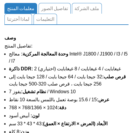
ملف الشركة
تفاصيل الصور
معلمات المنتج
التعليمات
لماذا أخترتنا
وصف
تفاصيل المنتج:
وحدة المعالجة المركزية:
معالج Intel® J1800 / J1900 / I3 / I5
/ I7
2 غيغابايت / 4 غيغابايت / 8 غيغابايت (اختياري)
ذاكرة DDR:
قرص صلب:
32 جيجا بايت / 64 جيجا بايت / 128 جيجا بايت إلى
256 جيجا بايت ، قرص صلب 320-500 جيجا بايت
يفوز 7 / Windows 10
نظام تشغيل:
عرض:
15 / 15.6 بوصة تعمل باللمس بالسعة 10 نقاط
دقة:
1024 × 768/1366 × 768
لون:
أبيض أسود
الأبعاد (العرض × الارتفاع × العمق):
43 * 43 * 33 سم
وزن:
8 كلغ