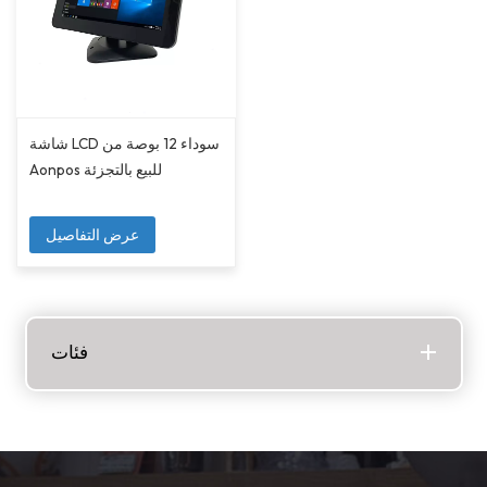
شاشة LCD سوداء 12 بوصة من
Aonpos للبيع بالتجزئة
عرض التفاصيل
فئات