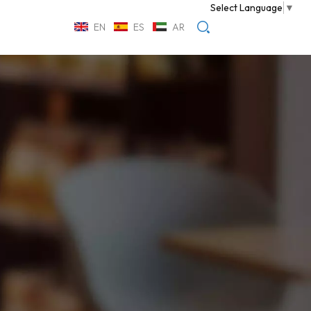
Select Language
▼
EN
ES
AR