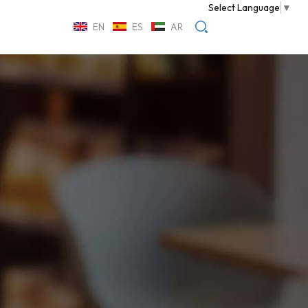
Select Language
▼
EN
ES
AR