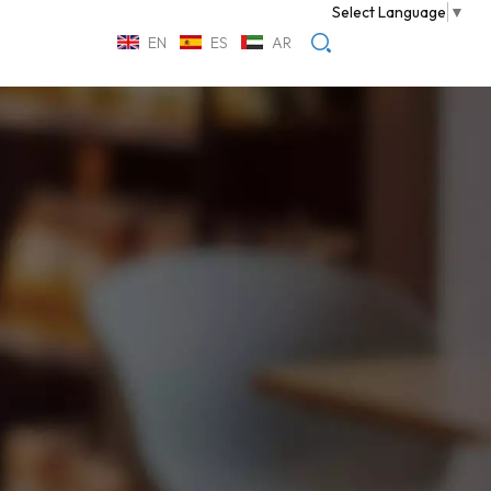
Select Language
▼
EN
ES
AR