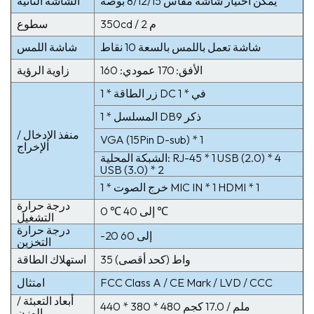
يمكن اختيار شاشة مقاس 8/12/15 بوصة
الشاشة الثانية
350cd / م 2
سطوع
شاشة تعمل باللمس بالسعة 10 نقاط
شاشة اللمس
الأفق: 170 عمودي: 160
زاوية الرؤية
1 * زر الطاقة DC في * 1
المسلسل * 1 DB9 ذكر
منفذ الإدخال /
VGA (15Pin D-sub) * 1
الإخراج
الشبكة المحلية: RJ-45 * 1 USB (2.0) * 4
USB (3.0) * 2
خرج الصوت * 1 MIC IN * 1 HDMI * 1
درجة حرارة
0 ℃ إلى 40 ℃
التشغيل
درجة حرارة
-20 إلى 60
التخزين
35 واط (كحد أقصى)
استهلاك الطاقة
FCC Class A / CE Mark / LVD / CCC
امتثال
أبعاد التعبئة /
440 * 380 * 480 ملم / 17.0 كجم
الوزن