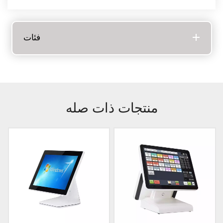
فئات
منتجات ذات صله