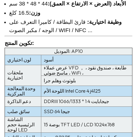
الأبعاد (العرض × الارتفاع × العمق):
44 * 48 * 38 سم
وزن:
16.5 كلغ
وظيفة اختيارية:
قارئ البطاقة / كاميرا التعرف على
الوجه / مكبر الصوت / WIFI / NFC ...
:
تكوين المنتج
الموديل: AP10
أسود
لون اختياري
عرض عملاء VFD ， طابعة ، صندوق نقود ،
ملحقات
ماسح ضوئي ، WiFi ،
اختيارية
بلوتوث وهلم جرا
وحدة المعالجة
اللوحة الأم Intel Core 4 j4125
المركزية
DDRIII 1066/1333 * 1 4 جيجابايت
دعم الذاكرة
SSD 64 جيجا
سائق صلب
الشاشة
15 بوصة TFT LED / LCD 1024x768
الرئيسية حجم
لوحة LED