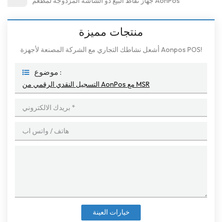
جهاز نقاط البيع ذو الشاشة المزدوجة لمطعم AonPos
منتجات مميزة
أشعل نشاطك التجاري مع الشركة المصنعة لأجهزة Aonpos POS!
موضوع :
التسجيل النقدي الرقمي من AonPos مع MSR
خيارات العينة