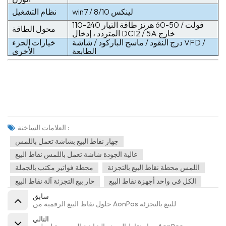
win7 / 8/10 لينكس
نظام التشغيل
110-240 فولت / 50-60 هرتز طاقة التيار
محول الطاقة
المتردد ، إدخال DC12 / 5A خارج
درج النقود / ماسح الباركود / شاشة VFD /
خيارات الجزء
الطابعة
الأخرى
العلامات الساخنة :
جهاز نقاط البيع بشاشة تعمل باللمس
عالية الجودة شاشة تعمل باللمس نقاط البيع
اللمس محطة نقاط البيع بالتجزئة
محطة فواتير مكتب بالجملة
الكل في واحد أجهزة نقاط البيع
حار بيع التجزئة آلة نقاط البيع
سابق
حلول نقاط البيع الرقمية من AonPos للبيع بالتجزئة
التالي