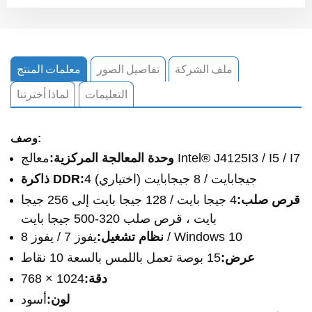
ملف الشركة
تفاصيل الصور
معلمات المنتج
التعليمات
لماذا أخترتنا
وصف:
معالج Intel® J4125I3 / I5 / I7
وحدة المعالجة المركزية:
4 جيجابايت / 8 جيجابايت (اختياري)
ذاكرة DDR:
قرص صلب:
4 جيجا بايت / 128 جيجا بايت إلى 256 جيجا
بايت ، قرص صلب 320-500 جيجا بايت
يفوز 7 / يفوز 8 / Windows 10
نظام تشغيل:
عرض:
15 بوصة تعمل باللمس بالسعة 10 نقاط
دقة:
1024 × 768
لون:
أسود