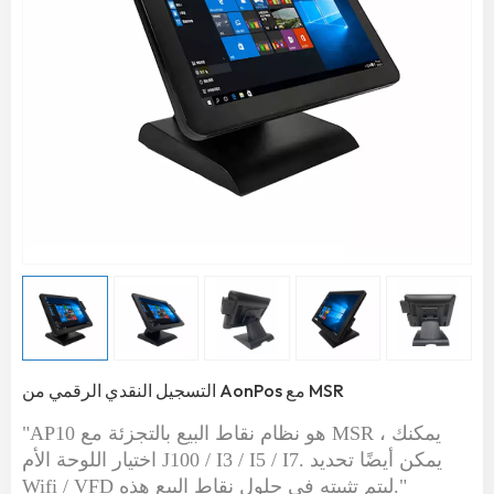
التسجيل النقدي الرقمي من AonPos مع MSR
"AP10 هو نظام نقاط البيع بالتجزئة مع MSR ، يمكنك
اختيار اللوحة الأم J100 / I3 / I5 / I7. يمكن أيضًا تحديد
Wifi / VFD ليتم تثبيته في حلول نقاط البيع هذه."