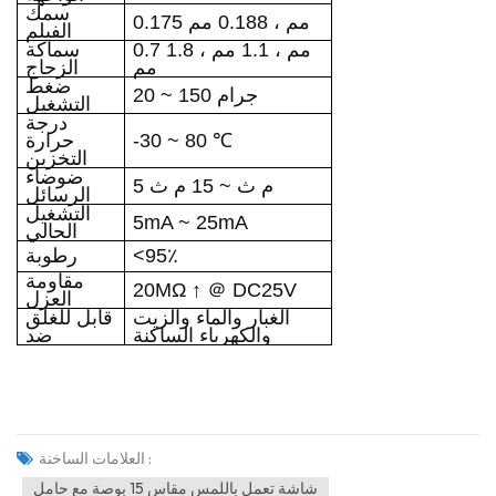
سمك
0.175 مم ، 0.188 مم
الفيلم
0.7 مم ، 1.1 مم ، 1.8
سماكة
مم
الزجاج
ضغط
20 ~ 150 جرام
التشغيل
درجة
-30 ~ 80 ℃
حرارة
التخزين
ضوضاء
5 م ث ~ 15 م ث
الرسائل
التشغيل
5mA ~ 25mA
الحالي
<95٪
رطوبة
مقاومة
20MΩ ↑
＠
DC25V
العزل
الغبار والماء والزيت
قابل للغلق
والكهرباء الساكنة
ضد
العلامات الساخنة :
شاشة تعمل باللمس مقاس 15 بوصة مع حامل