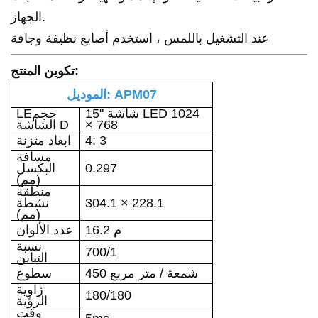
الجهاز.
عند التشغيل باللمس ، استخدم أصابع نظيفة وجافة
:
تكوين المنتج
الموديل: APM07
شاشة LED 1024
15"
حجم
E
L
× 768
الشاشة D
4: 3
ابعاد متزنة
مسافة
0.297
البكسل
(مم)
منطقة
304.1 × 228.1
نشطة
(مم)
16.2 م
عدد الألوان
نسبة
700/1
التباين
50 شمعة / متر مربع
4
سطوع
زاوية
1
8
0/
180
الرؤية
وقت