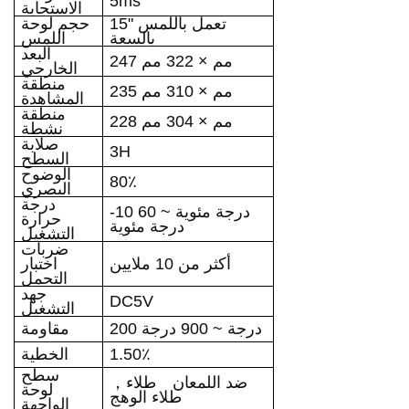
5
ms
الاستجابة
تعمل باللمس
15"
حجم لوحة
بالسعة
اللمس
البعد
247 مم × 322 مم
الخارجي
منطقة
235 مم × 310 مم
المشاهدة
منطقة
228 مم × 304 مم
نشطة
صلابة
3H
السطح
الوضوح
80٪
البصري
درجة
-10 درجة مئوية ~ 60
حرارة
درجة مئوية
التشغيل
ضربات
أكثر من 10 ملايين
اختبار
التحمل
جهد
DC5V
التشغيل
200 درجة ~ 900 درجة
مقاومة
1.50٪
الخطية
سطح
ضد اللمعان
طلاء
，
لوحة
طلاء الوهج
الواجهة