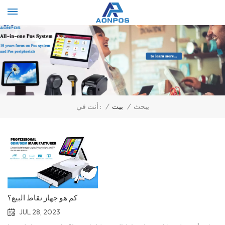
Select Language
▼
يبحث
/
بيت
/
أنت في :
كم هو جهاز نقاط البيع؟
JUL 28, 2023