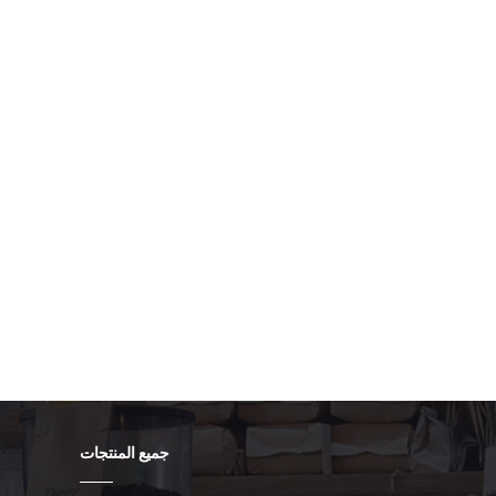
 planning a self-checkout rollout, seeking contactless
attended service network, Aonpos offers reliable,
engineered for enterprise success.
جميع المنتجات