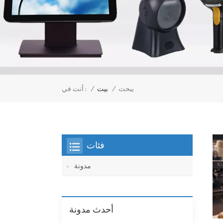
/
بيت
/
يبحث
أنت في :
فئات
مدونة
أحدث مدونة