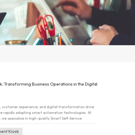
: Transforming Business Operations in the Digital
y, customer experience, and digital transformation drive
e rapidly adopting smart automation technologies. At
 we specialize in high-quality Smart Self-Service
r enterprise-level deployment &mdash; addressing the
gers, and decision-makers across retail, hospitality,
ment Kiosk