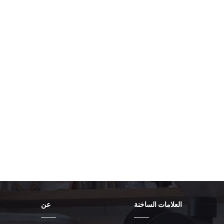
customer experience. Whether you are
payment terminals, or designing an un
scalable, and customizable solutions 
العلامات الساخنة
عن