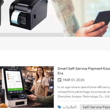
Smart Self-Service Payment Kiosk
Era
MAR 01, 2026
In an age where operational efficienc
competitive advantage, businesses ar
Shenzhen Aonpos Technology Co., Ltd.,
Payment Kiosk solutions designed fo
needs of engineers, procurement mana
العلامات :
Self-Service Pay