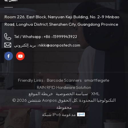
تفاصيل الدفع إلى محطة الدفع، إتمام عملية الدفع.عند اكتمال المعاملة ،
ستتلقى إيصالًا بفضل الطابعة. يرسل نظام نقاط البيع المكتبي معلومات
Room 226, East Block, Nanyuan Keji Building, No. 2-9 Minbao
المعاملة إلى الطابعة ، والتي تقوم بعد ذلك بطباعة هذه المعلومات على
Road, Longhua District, Shenzhen City, Guangdong Province
الورق ، مما يؤدي إلى إنشاء إيصال. يعرض هذا الإيصال العناصر التي
اشتريتها وطريقة الدفع المستخدمة بالإضافة إلى تاريخ ووقت المعاملة.
Tel / Whatsapp :
+86 -15999943922
طوال العملية برمتها ، هذه معدات أمين الصندوق الكل في واحد تعمل مثل
أوركسترا سيمفونية جيدة التنسيق ، كل منها يلعب دوره ويتعاون بسلاسة. إن
nikki@aonpostech.com
بريد إلكتروني :
تعاونهم الخالي من العيوب يجعل عملية المعاملة بأكملها فعالة ودقيقة
ومريحة. لذلك ، في المرة القادمة التي تتسوق فيها أو تتناول الطعام بالخارج
، ضع في اعتبارك أن أنظمة نقاط البيع والأجهزة الطرفية لسطح المكتب
تعمل بصمت لخلق تجربة تسوق وتناول طعام ممتعة لك.
Friendly Links :
Barcode Scanners
smartfeigete
RAIN RFID Hardware Solution
XML
سياسة الخصوصية
خريطة الموقع
© 2026 شنتشن Aonpos التكنولوجيا المحدودة .كل الحقوق
محفوظة
شبكة IPv6 مدعومة