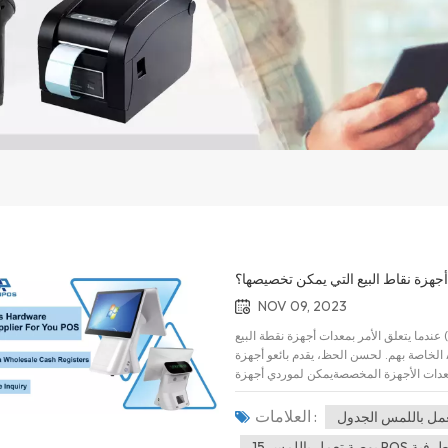
هزة نقاط البيع التي يمكن تخصيصها؟
NOV 09, 2023
عندما يتعلق الأمر بمعدات أجهزة نقطة البيع (POS)، غالبًا ما يحتاجها العملاء لتلبية احتياجاتهم ومتطلبات العمل
الخاصة بهم. لحسن الحظ، يقدم بائعو أجهزة AonPos POS مجموعة متنوعة من خدمات التخصيص لضمان تلبية
الأجهزة لتوقعات العملاء. 1. معدات الأجهزة المخصصةيمكن لموردي أجهزة AonPos POS تصميم وتصنيع
قاط البيعويمكن تخصيص الطابعات والماسحات
ة. ويساعد ذلك على ضمان توافق الأجهزة مع
العلامات :
.2. احتياجات الصناعة المحددةالصناعات المختلفة لها احتياجات مختلفة
 تعمل باللمس POS الطرفية