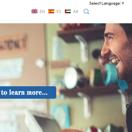
Select Language
▼
EN
ES
AR