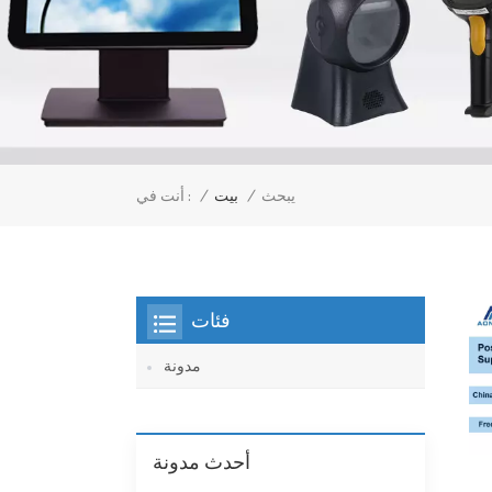
/
بيت
/
يبحث
أنت في :
فئات
مدونة
أحدث مدونة