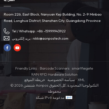
لإعادة التخزين.5. إعداد التقارير والتحليلات: الكل في واحد Pos يجمع أيضًا
بيانات حول المبيعات والإيرادات والمخزون. يمكن استخدام هذه المعلومات
Room 226, East Block, Nanyuan Keji Building, No. 2-9 Minbao
لإنشاء تقارير وتحليلات مختلفة ، مما يسمح للشركات باتخاذ قرارات تعتمد
Road, Longhua District, Shenzhen City, Guangdong Province
على البيانات وتحسين عملياتها. 6. التكامل مع الأنظمة الأخرى: في
مؤسسات البيع بالتجزئة الأكبر حجمًا ، قد يتم دمج آلة فوترة نقاط البيع مع
Tel / Whatsapp :
+86 -15999943922
أنظمة الأعمال الأخرى ، مثل برامج المحاسبة ، وبرامج إدارة علاقات العملاء
(CRM) ، وبرامج الولاء ، مما يوفر حلاً شاملاً لإدارة جوانب مختلفة من
nikki@aonpostech.com
بريد إلكتروني :
العمل. بشكل عام ، تعمل آلة نقاط البيع على تبسيط عملية الخروج ،
وتحسين الدقة في تسجيل المبيعات والمخزون ، وتوفر رؤى قيمة للشركات
من أجل إدارة أفضل وخدمة عملاء أفضل.
Friendly Links :
Barcode Scanners
smartfeigete
RAIN RFID Hardware Solution
XML
سياسة الخصوصية
خريطة الموقع
© 2026 شنتشن Aonpos التكنولوجيا المحدودة .كل الحقوق
محفوظة
شبكة IPv6 مدعومة