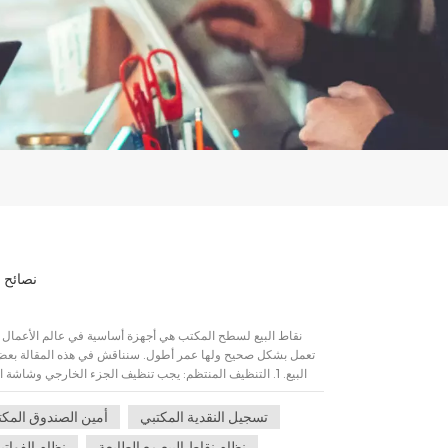
نصائح ا
نقاط البيع لسطح المكتب هي أجهزة أساسية في عالم الأعمال وت
تعمل بشكل صحيح ولها عمر أطول. سنناقش في هذه المقالة بعض تق
البيع. 1. التنظيف المنتظم: يجب تنظيف الجزء الخارجي وشاشة
نظافتها وترتيبها. استخدم قطعة قماش ناعمة وجافة لمسحها وتج
تسجيل النقدية المكتبي
أمين الصندوق المكت
الإفراط في الاستخدام: تتطلب أجهزة نقاط البيع وقت راحة مناسبًا،
نظام نقاط البيع مع الطابعة
نظام الفواتي