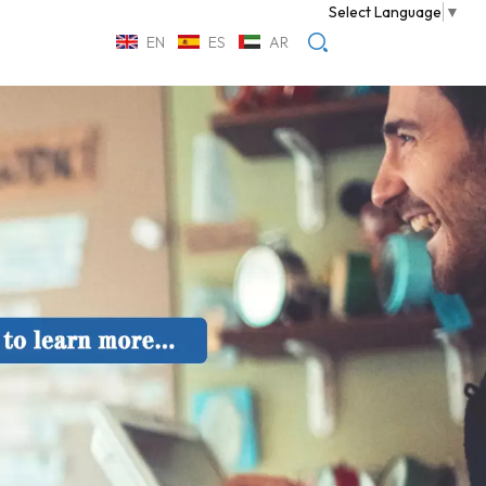
Select Language
▼
EN
ES
AR