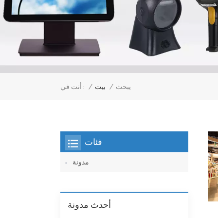
/
بيت
/
يبحث
أنت في :
فئات
مدونة
أحدث مدونة